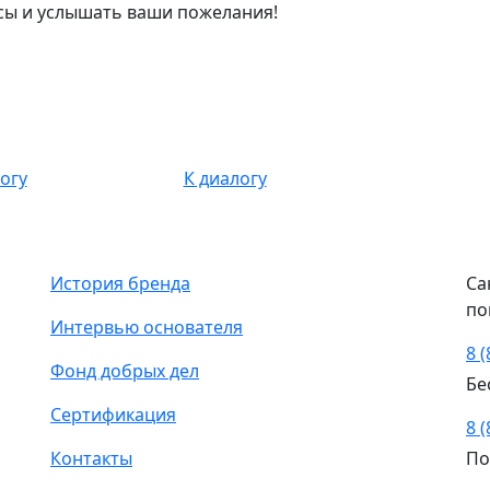
осы и услышать ваши пожелания!
огу
К диалогу
История бренда
Са
по
Интервью основателя
8 
Фонд добрых дел
Бе
Сертификация
8 
Контакты
По