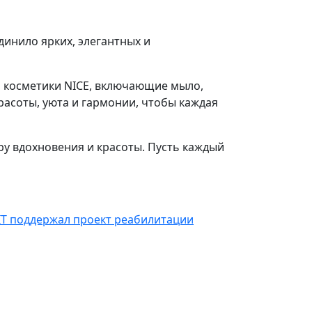
динило ярких, элегантных и
й косметики NICE, включающие мыло,
красоты, уюта и гармонии, чтобы каждая
у вдохновения и красоты. Пусть каждый
IT поддержал проект реабилитации