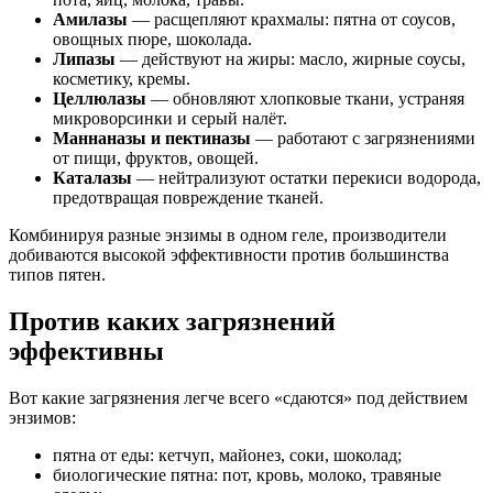
Амилазы
— расщепляют крахмалы: пятна от соусов,
овощных пюре, шоколада.
Липазы
— действуют на жиры: масло, жирные соусы,
косметику, кремы.
Целлюлазы
— обновляют хлопковые ткани, устраняя
микроворсинки и серый налёт.
Маннаназы и пектиназы
— работают с загрязнениями
от пищи, фруктов, овощей.
Каталазы
— нейтрализуют остатки перекиси водорода,
предотвращая повреждение тканей.
Комбинируя разные энзимы в одном геле, производители
добиваются высокой эффективности против большинства
типов пятен.
Против каких загрязнений
эффективны
Вот какие загрязнения легче всего «сдаются» под действием
энзимов:
пятна от еды: кетчуп, майонез, соки, шоколад;
биологические пятна: пот, кровь, молоко, травяные