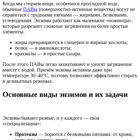
Когда мы стираем вещи, особенно в прохладной воде,
обычные
ПАВы
(поверхностно-активные вещества) могут не
справиться с трудными пятнами — жирными, белковыми,
углеводными. Энзимы работают как маленькие «ножницы»,
которые разрезают сложные загрязнения на более простые
элементы:
жиры превращаются в глицерин и жирные кислоты;
белки — в аминокислоты;
крахмалы — в простые сахара.
После этого ПАВы легко захватывают и уносят загрязнение
вместе с водой. Причём энзимы активны даже при
температуре 30–40°C, поэтому позволяют эффективно стирать
в деликатных режимах.
Основные виды энзимов и их задачи
Энзимы бывают разные, и у каждого — своя
«специализация»:
Протеазы
— борются с белковыми пятнами: от крови,
пота, яиц, молока, травы.